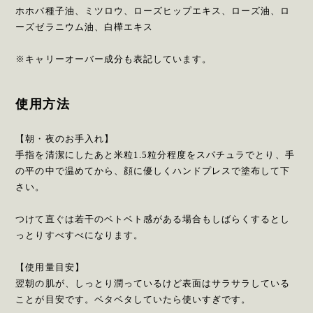
ホホバ種子油、ミツロウ、ローズヒップエキス、ローズ油、ロ
ーズゼラニウム油、白樺エキス
※キャリーオーバー成分も表記しています。
使用方法
【朝・夜のお手入れ】
手指を清潔にしたあと米粒1.5粒分程度をスパチュラでとり、手
の平の中で温めてから、顔に優しくハンドプレスで塗布して下
さい。
つけて直ぐは若干のベトベト感がある場合もしばらくするとし
っとりすべすべになります。
【使用量目安】
翌朝の肌が、しっとり潤っているけど表面はサラサラしている
ことが目安です。ベタベタしていたら使いすぎです。